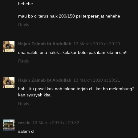
hehehe
mau bp cl terus naik 200/150 psl terperanjat hehehe
Reply
Hajah Zainab bt Abdullah
13 March 2010 at 20:20
una nalek, una nalek...kelakar betui pak itam kita ni cm!!
Reply
Hajah Zainab bt Abdullah
13 March 2010 at 20:21
hah...itu pasal kak nab takmo terjah cl...kot bp melambung2
kan syusyah kita.
Reply
rezeki
13 March 2010 at 20:32
salam cl