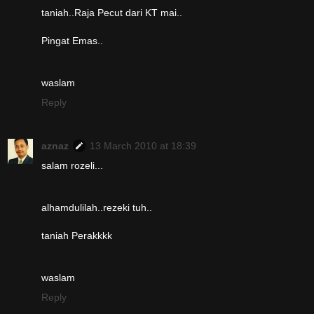
taniah..Raja Pecut dari KT mai..
Pingat Emas..
waslam
Reply
aznaz
13 March 2010 at 18:39
salam rozeli...
alhamdulilah..rezeki tuh..
taniah Perakkkk
waslam
Reply