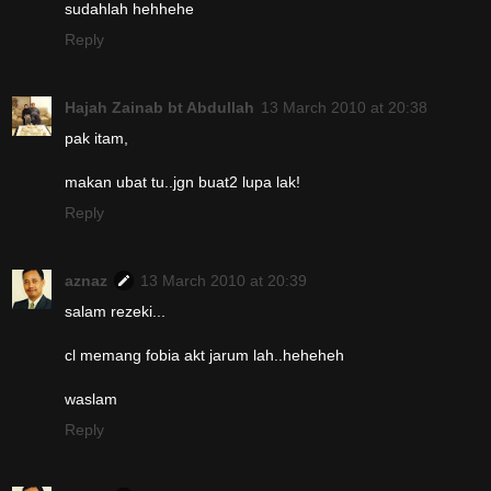
sudahlah hehhehe
Reply
Hajah Zainab bt Abdullah
13 March 2010 at 20:38
pak itam,
makan ubat tu..jgn buat2 lupa lak!
Reply
aznaz
13 March 2010 at 20:39
salam rezeki...
cl memang fobia akt jarum lah..heheheh
waslam
Reply