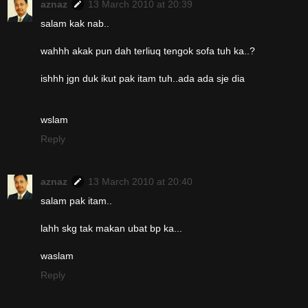
aznaz
13 March 2010 at 20:39
salam kak nab..
wahhh akak pun dah terliuq tengok sofa tuh ka..?
ishhh jgn duk ikut pak itam tuh..ada ada sje dia
wslam
Reply
aznaz
13 March 2010 at 20:40
salam pak itam..
lahh skg tak makan ubat bp ka...
waslam
Reply