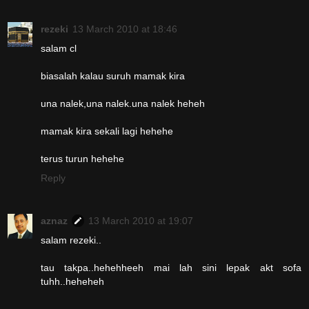
rezeki
13 March 2010 at 18:46
salam cl
biasalah kalau suruh mamak kira
una nalek,una nalek.una nalek heheh
mamak kira sekali lagi hehehe
terus turun hehehe
Reply
aznaz
13 March 2010 at 19:07
salam rezeki..
tau takpa..hehehheeh mai lah sini lepak akt sofa
tuhh..heheheh