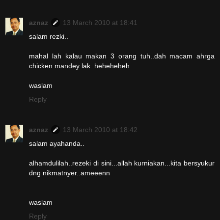
aznaz
13 March 2010 at 18:41
salam rezki..
mahal lah kalau makan 3 orang tuh..dah macam ahrga
chicken mandey lak..heheheheh
waslam
Reply
aznaz
13 March 2010 at 18:42
salam ayahanda..
alhamdulilah..rezeki di sini...allah kurniakan...kita bersyukur
dng nikmatnyer..ameeenn
waslam
Reply