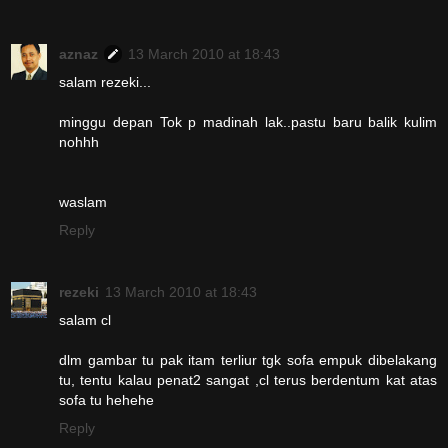
aznaz
13 March 2010 at 18:43
salam rezeki...
minggu depan Tok p madinah lak..pastu baru balik kulim
nohhh
waslam
Reply
rezeki
13 March 2010 at 18:43
salam cl
dlm gambar tu pak itam terliur tgk sofa empuk dibelakang
tu, tentu kalau penat2 sangat ,cl terus berdentum kat atas
sofa tu hehehe
Reply