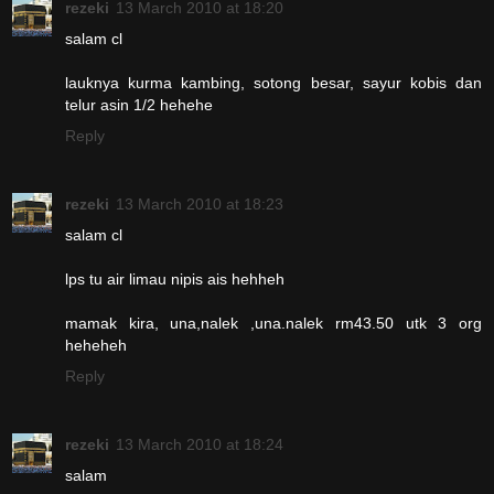
rezeki
13 March 2010 at 18:20
salam cl
lauknya kurma kambing, sotong besar, sayur kobis dan
telur asin 1/2 hehehe
Reply
rezeki
13 March 2010 at 18:23
salam cl
lps tu air limau nipis ais hehheh
mamak kira, una,nalek ,una.nalek rm43.50 utk 3 org
heheheh
Reply
rezeki
13 March 2010 at 18:24
salam