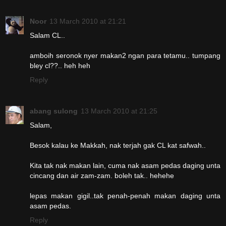
Noor
13 March 2010 at 21:21
Salam CL..
amboih seronok nyer makan2 ngan para tetamu.. tumpang
bley cl??.. heh heh
Reply
abang sulong
13 March 2010 at 21:25
Salam,
Besok kalau ke Makkah, nak terjah gak CL kat safwah..
Kita tak nak makan lain, cuma nak asam pedas daging unta
cincang dan air zam-zam. boleh tak.. hehehe
lepas makan gigil..tak penah-penah makan daging unta
asam pedas.
Reply