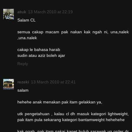
atuk
13 March 2010 at 22:19
Salam CL
semua cakap macam pak nakan kak ngah ni, una,nalek
,una.nalek
cakap le bahasa harab
sudin atau aziz boleh ajar
Reply
rezeki
13 March 2010 at 22:41
salam
hehehe anak menakan pak itam gelakkan ya,
utk pengetahuan , kalau cl dh masuk kategori lightweight,
pak itam pula sekarang kategori bantamweight hehehehe
kak ngah, pak itam pakai kapet buluh sarawak yg order dr