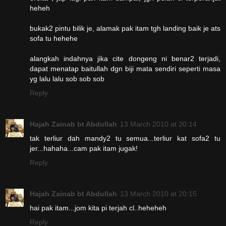
heheh
bukak2 pintu bilik je, alamak pak itam tgh landing baik je ats
sofa tu hehehe
alangkah indahnya jika cite dongeng ni benar2 terjadi,
dapat menatap baitullah dgn biji mata sendiri seperti masa
yg lalu lalu sob sob sob
Reply
Hajah Zainab bt Abdullah
13 March 2010 at 20:14
tak terliur dah mandy2 tu semua...terliur kat sofa2 tu
jer...hahaha...cam pak itam jugak!
Reply
Hajah Zainab bt Abdullah
13 March 2010 at 20:15
hai pak itam...jom kita pi terjah cl..heheheh
Reply