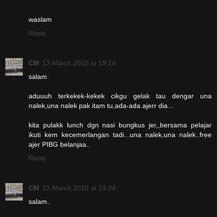
waslam
Reply
CM
13 March 2010 at 19:14
salam
aduuuh terkekek-kekek cikgu gelak tau dengar una
nalek,una nalek pak itam tu,ada-ada ajerr dia...
kita pulakk lunch dgn nasi bungkus jer,,bersama pelajar
ikuti kem kecemerlangan tadi...una nalek,una nalek..free
ajer PIBG belanjaa..
Reply
CM
13 March 2010 at 19:24
salam..