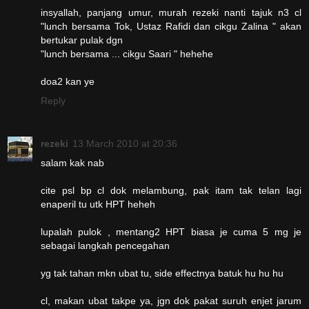
insyallah, panjang umur, murah rezeki nanti tajuk n3 cl
"lunch bersama Tok, Ustaz Rafidi dan cikgu Zalina " akan
bertukar pulak dgn
"lunch bersama ... cikgu Saari " hehehe
doa2 kan ye
Reply
rezeki
13 March 2010 at 20:36
salam kak nab
cite psl bp cl dok melambung, pak itam tak telan lagi
enaperil tu utk HPT heheh
lupalah pulok , mentang2 HPT biasa je cuma 5 mg je
sebagai langkah pencegahan
yg tak tahan mkn ubat tu, side effectnya batuk hu hu hu
cl, makan ubat takpe ya, jgn dok pakat suruh enjet jarum