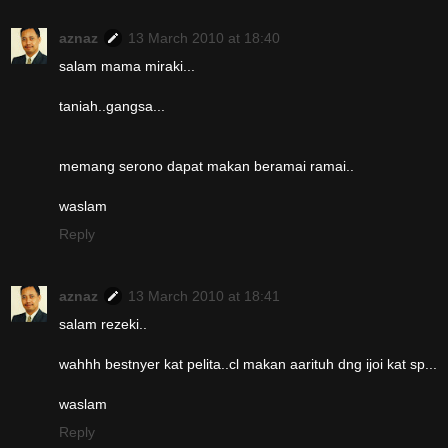
aznaz
13 March 2010 at 18:40
salam mama miraki...
taniah..gangsa...
memang serono dapat makan beramai ramai..
waslam
Reply
aznaz
13 March 2010 at 18:41
salam rezeki..
wahhh bestnyer kat pelita..cl makan aarituh dng ijoi kat sp...
waslam
Reply