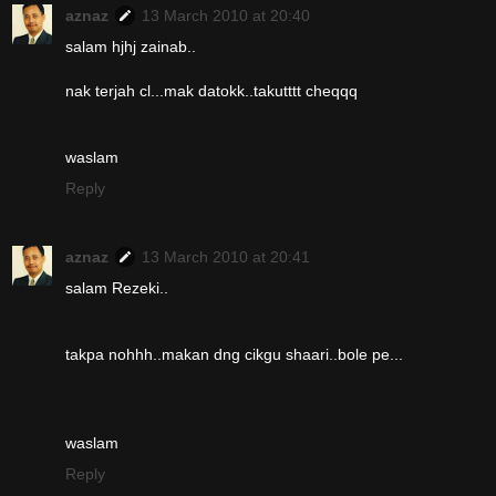
aznaz
13 March 2010 at 20:40
salam hjhj zainab..
nak terjah cl...mak datokk..takutttt cheqqq
waslam
Reply
aznaz
13 March 2010 at 20:41
salam Rezeki..
takpa nohhh..makan dng cikgu shaari..bole pe...
waslam
Reply