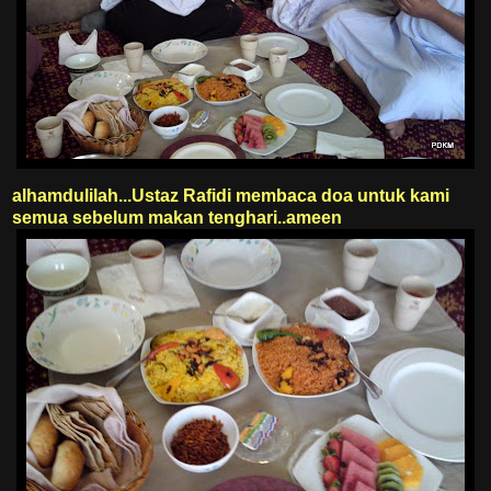
alhamdulilah...Ustaz Rafidi membaca doa untuk kami
semua sebelum makan tenghari..ameen