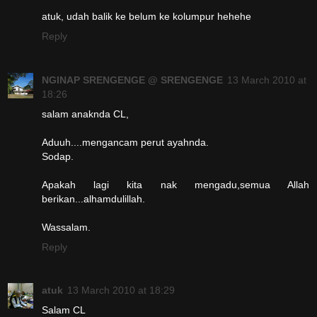
atuk, udah balik ke belum ke kolumpur hehehe
Reply
NGINAP SRENGENGE @ SRENGENGE
13 March 2010 at
18:26
salam anaknda CL,
Aduuh....mengancam perut ayahnda.
Sodap.
Apakah lagi kita nak mengadu,semua Allah
berikan...alhamdulillah.
Wassalam.
Reply
atuk
13 March 2010 at 18:29
Salam CL