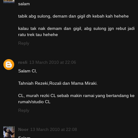
salam
tabik abg sulong, demam dan gigil dh kebah kah hehehe
kalau tak nak demam dan gigil, abg sulong jgn rebut jadi
ratu trek tau hehehe
Reply
rosli
13 March 2010 at 22:06
Salam Cl,
Tahniah Rezeki,Rozali dan Mama Miraki.
CL, murah rezki CL sebab makin ramai yang bertandang ke
rumah/studio CL
Reply
Noor
13 March 2010 at 22:08
Salam..