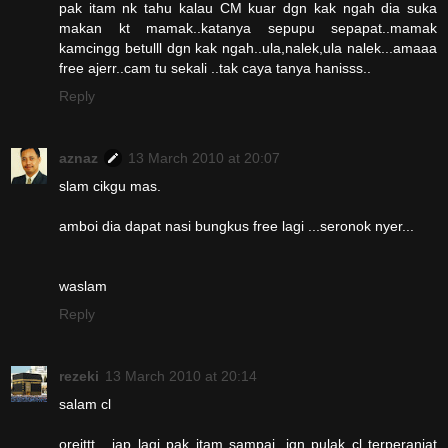
pak itam nk tahu kalau CM kuar dgn kak ngah dia suka
makan kt mamak..katanya sepupu sepapat..mamak
kamcingg betulll dgn kak ngah..ula,nalek,ula nalek...amaaa
free ajerr..cam tu sekali ..tak caya tanya hanisss..
Reply
aznaz
13 March 2010 at 20:07
slam cikgu mas.
amboi dia dapat nasi bungkus free lagi ...seronok nyer...
waslam
Reply
rezeki
13 March 2010 at 20:14
salam cl
oreittt , jap lagi pak itam sampai, jgn pulak cl terperanjat