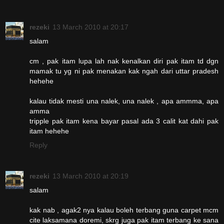
rezeki
13 March 2010 at 20:17
salam
cm , pak itam lupa lah nak kenalkan diri pak itam td dgn
mamak tu yg ni pak menakan kak ngah dari uttar pradesh
hehehe
kalau tidak mesti una nalek, una nalek , apa ammma, apa
amma
tripple pak itam kena bayar pasal ada 3 calit kat dahi pak
itam hehehe
Reply
rezeki
13 March 2010 at 20:19
salam
kak nab , agak2 nya kalau boleh terbang guna carpet mcm
cite laksamana doremi, skrg juga pak itam terbang ke sana