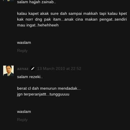
salam hajjah zainab..
kalau kapet akak sure dah sampai makkah tapi kalau kpet
kak norr dng pak itam...anak cina makan pengat..sendiri
mau ingat..hehehheeh
waslam
Reply
aznaz
13 March 2010 at 22:52
salam rezeki..
berat cl dah menurun mendadak...
jgn terperanjattt...tungguuuu
waslam
Reply