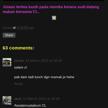
Jutaan terima kasih pada mereka kerana sudi datang
makan bersama Cl...
aznaz
at
6:15:00 pm
Share
63 comments:
rezeki
13 March 2010 at 18:18
salam cl
pak itam tadi lunch dgn mamak je hehe
Reply
atuk
13 March 2010 at 18:18
Assalamualaikum CL