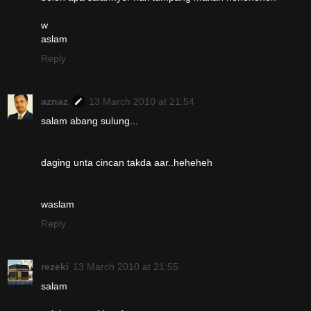
w
aslam
Reply
aznaz
13 March 2010 at 21:54
salam abang sulung...
daging unta cincan takda aar..heheheh
waslam
Reply
rezeki
13 March 2010 at 21:55
salam