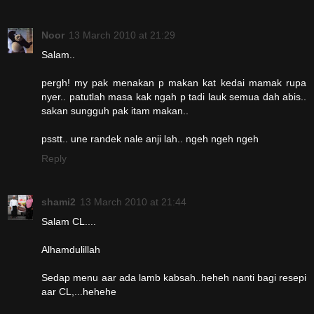
Noor
13 March 2010 at 21:29
Salam..
pergh! my pak menakan p makan kat kedai mamak rupa
nyer.. patutlah masa kak ngah p tadi lauk semua dah abis..
sakan sungguh pak itam makan..
psstt.. une randek nale anji lah.. ngeh ngeh ngeh
Reply
shami2
13 March 2010 at 21:44
Salam CL....
Alhamdulillah
Sedap menu aar ada lamb kabsah..heheh nanti bagi resepi
aar CL,...hehehe