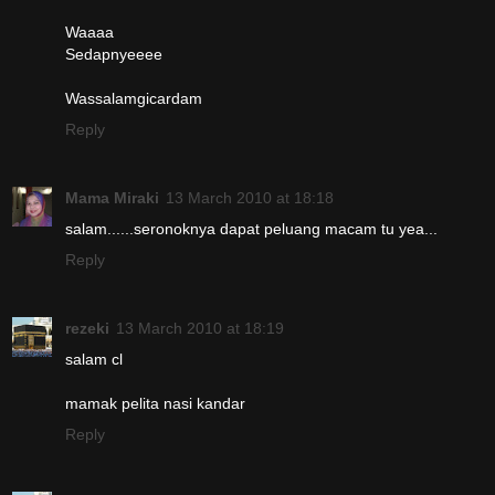
Waaaa
Sedapnyeeee
Wassalamgicardam
Reply
Mama Miraki
13 March 2010 at 18:18
salam......seronoknya dapat peluang macam tu yea...
Reply
rezeki
13 March 2010 at 18:19
salam cl
mamak pelita nasi kandar
Reply