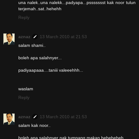
una nalek..una nalekk...padyapa...pssssssst kak noor tulun
terjemah..sat..hehehh
Reply
aznaz
13 March 2010 at 21:53
salam shami..
boleh apa salahnyer...
padiyaapaaa....taniii valeeehhh...
waslam
Reply
aznaz
13 March 2010 at 21:53
salam kak noor..
boleh apa salahnyer nak tumpang makan heheheheh