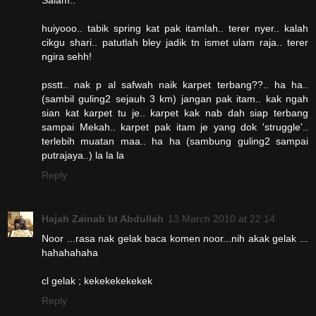
huiyooo.. tabik spring kat pak itamlah.. terer nyer.. kalah
cikgu shari.. patutlah bley jadik tn ismet ulam raja.. terer
ngira sehh!
psstt.. nak p al safwah naik karpet terbang??.. ha ha..
(sambil guling2 sejauh 3 km) jangan pak itam.. kak ngah
sian kat karpet tu je.. karpet kak nab dah siap terbang
sampai Mekah.. karpet pak itam je yang dok 'struggle'..
terlebih muatan maa.. ha ha (sambung guling2 sampai
putrajaya..) la la la
Reply
Hajah Zainab bt Abdullah
13 March 2010 at 22:14
Noor ...rasa nak gelak baca komen noor...nih akak gelak ...
hahahahaha
cl gelak ; kekekekekekek
Reply