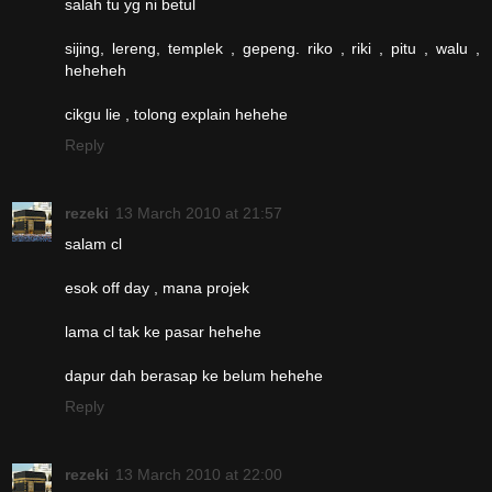
salah tu yg ni betul
sijing, lereng, templek , gepeng. riko , riki , pitu , walu ,
heheheh
cikgu lie , tolong explain hehehe
Reply
rezeki
13 March 2010 at 21:57
salam cl
esok off day , mana projek
lama cl tak ke pasar hehehe
dapur dah berasap ke belum hehehe
Reply
rezeki
13 March 2010 at 22:00