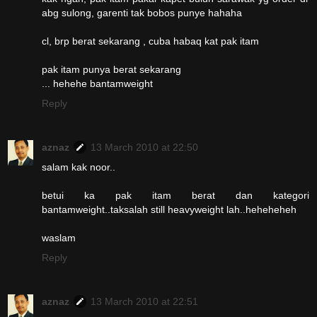
abg sulong, garenti tak bobos punye hahaha
cl, brp berat sekarang , cuba habaq kat pak itam
pak itam punya berat sekarang
... hehehe bantamweight
Reply
aznaz
13 March 2010 at 22:50
salam kak noor..
betui ka pak itam berat dan kategori
bantamweight..taksalah still heavyweight lah..heheheheh
waslam
Reply
aznaz
13 March 2010 at 22:51