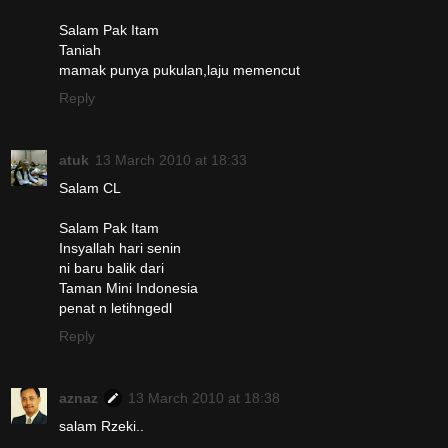
Salam Pak Itam
Taniah
mamak punya pukulan,laju memencut
Reply
atuk
13 March 2010 at 18:33
Salam CL
Salam Pak Itam
Insyallah hari senin
ni baru balik dari
Taman Mini Indonesia
penat n letihngedl
Reply
aznaz
13 March 2010 at 18:38
salam Rzeki..