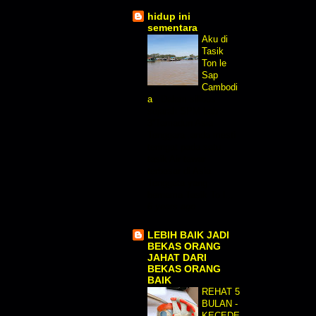
hidup ini
sementara
Aku di
Tasik
Ton le
Sap
Cambodi
a
-
Dalam silibus
sejarah SPM bab
3''Tamadun Asia
Tenggara..anda mesti
teringat pada satu
tasik Air tawar
terbesar di Asia
Tenggata yang
bernama Tasik To l...
6 years ago
LEBIH BAIK JADI
BEKAS ORANG
JAHAT DARI
BEKAS ORANG
BAIK
REHAT 5
BULAN -
KECEDE