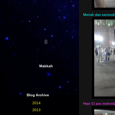
Meriah dan seronok
Makkah
Blog Archive
►
2014
(4)
Hepi Cl pas melonta
►
2013
(17)