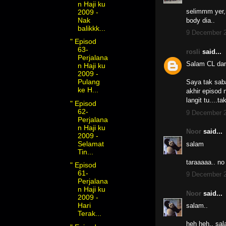
n Haji ku
selimmm yer,n
2009 -
Nak
body dia..
balikkk...
9 December 2
" Episod
63-
rosli
said...
Perjalana
Salam CL dan
n Haji ku
2009 -
Pulang
Saya tak saba
ke H...
akhir episod 
langit tu....t
" Episod
62-
9 December 2
Perjalana
n Haji ku
Noor
said...
2009 -
Selamat
salam
Tin...
taraaaaa.. no
" Episod
61-
9 December 2
Perjalana
n Haji ku
Noor
said...
2009 -
Hari
salam..
Terak...
heh heh.. sala