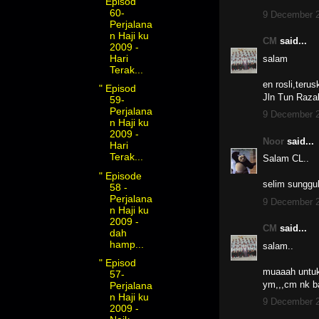
" Episod
60-
9 December 2
Perjalana
n Haji ku
CM
said...
2009 -
Hari
salam
Terak...
en rosli,ter
" Episod
Jln Tun Razak
59-
Perjalana
9 December 2
n Haji ku
2009 -
Noor
said...
Hari
Terak...
Salam CL..
" Episode
selim sungguh
58 -
Perjalana
9 December 2
n Haji ku
2009 -
CM
said...
dah
hamp...
salam..
" Episod
muaaah untuk 
57-
ym,,,cm nk ba
Perjalana
n Haji ku
9 December 2
2009 -