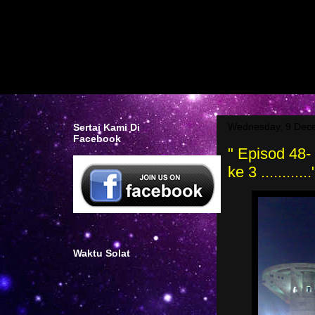
Wednesday, 9 Dec
Sertai Kami Di
Facebook
" Episod 48-
ke 3 ............
Waktu Solat