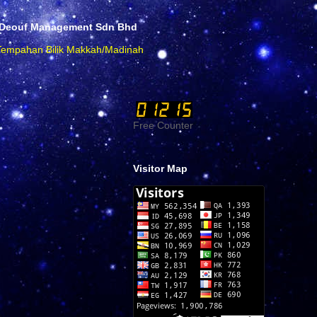
Deouf Management Sdn Bhd
Free Counter
Visitor Map