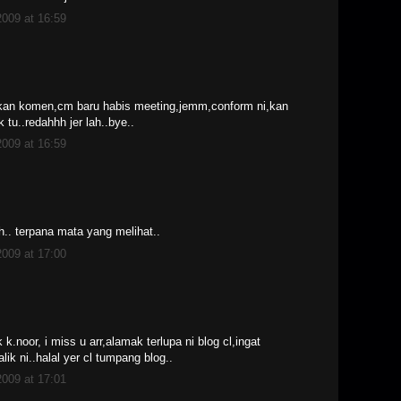
009 at 16:59
uskan komen,cm baru habis meeting,jemm,conform ni,kan
 tu..redahhh jer lah..bye..
009 at 16:59
.. terpana mata yang melihat..
009 at 17:00
k.noor, i miss u arr,alamak terlupa ni blog cl,ingat
lik ni..halal yer cl tumpang blog..
009 at 17:01