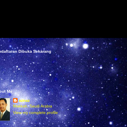
ndaftaran Dibuka Sekarang
out Me
aznaz
Makkah, Saudi Arabia
View my complete profile