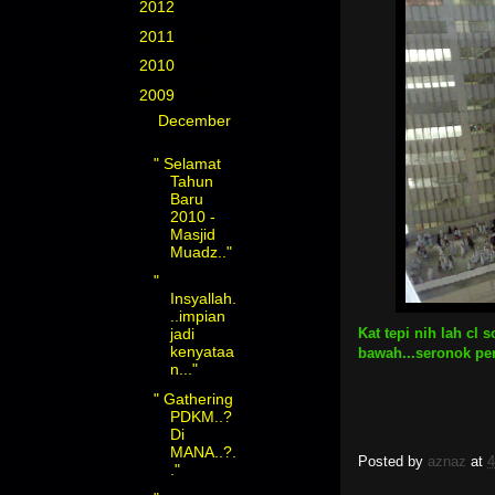
►
2012
(32)
►
2011
(295)
►
2010
(969)
▼
2009
(633)
▼
December
(76)
" Selamat
Tahun
Baru
2010 -
Masjid
Muadz.."
"
Insyallah.
..impian
Kat tepi nih lah cl
jadi
kenyataa
bawah...seronok pe
n..."
" Gathering
PDKM..?
Di
MANA..?.
Posted by
aznaz
at
4
."