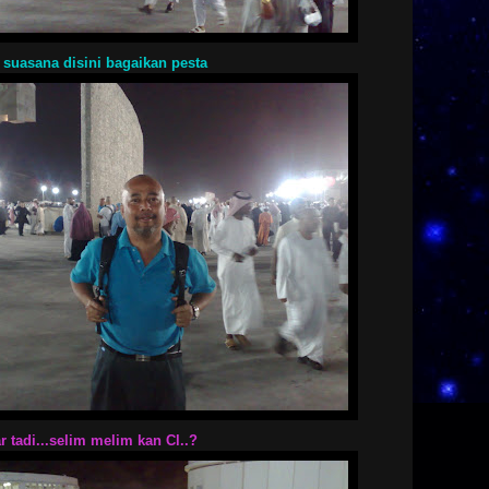
 suasana disini bagaikan pesta
r tadi...selim melim kan Cl..?