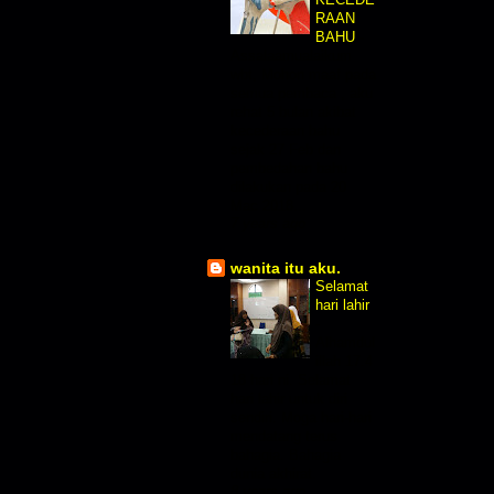
RAAN
BAHU
-
Assalaamualaikum
wbt, Mohon maaf pada
semua pembaca , aku
rehat 5 bulan akibat
kecederaan bahu
sejak 27 Feb dan
pembedahan bahu
dilakukan pada 20
Mac 2018...
7 years ago
wanita itu aku.
Selamat
hari lahir
-
Alhamdul
illah 17.4
18 hari ni. Selamat
hari lahir untuk diri
sendiri. Moga hari-hari
mendatang terus
bahagia. Bahagia
dunia akhirat.
8 years ago