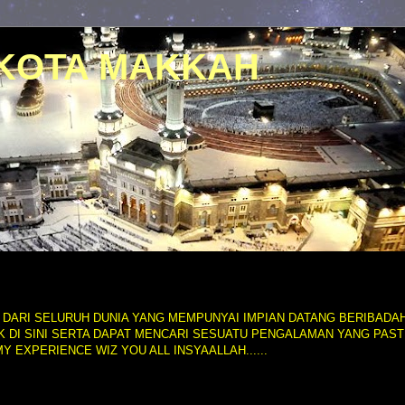
 KOTA MAKKAH
M DARI SELURUH DUNIA YANG MEMPUNYAI IMPIAN DATANG BERIBADAH
DI SINI SERTA DAPAT MENCARI SESUATU PENGALAMAN YANG PASTI
MY EXPERIENCE WIZ YOU ALL INSYAALLAH......