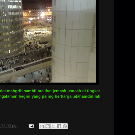
 solat mahgrib sambil melihat jemaah jemaah di tingkat
ngalaman begini yang paling berharga..alahamdulilah
:37:00 pm