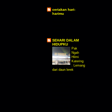
ceriakan hari-
harimu
-
Assalamualaikum.
Selsmat bertemu
kembali.
9 years ago
SEHARI DALAM
HIDUPKU
Pak
Ngah
Hilmi
Katering
: Lemang
dari daun lerek
-
Salam sejahtera,
lemang sangat
sinonim dengan
Syawal, tahun ini Pak
Ngah Hilmi Katering
menyajikan lemang
yang dimasak dalam
buluh yang dialas...
9 years ago