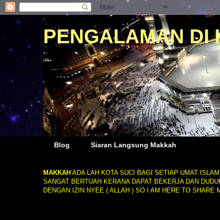
PENGALAMAN DI
Blog
Siaran Langsung Makkah
MAKKAH
ADA LAH KOTA SUCI BAGI SETIAP UMAT ISLA
SANGAT BERTUAH KERANA DAPAT BEKERJA DAN DUDUK 
DENGAN IZIN NYEE ( ALLAH ) SO I AM HERE TO SHARE 