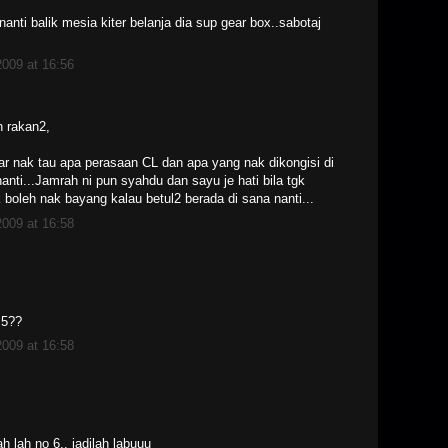
anti balik mesia kiter belanja dia sup gear box..sabotaj
009 at 16:56
 rakan2,
r nak tau apa perasaan CL dan apa yang nak dikongisi di
nanti...Jamrah ni pun syahdu dan sayu je hati bila tgk
ak boleh nak bayang kalau betul2 berada di sana nanti...
009 at 16:58
 5??
009 at 16:58
h lah no 6.. jadilah labuuu