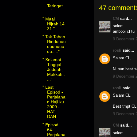
"
Teringat..
47 comment
..."
CM
said...
" Maal
Hijrah.14
salam
31."
ambooi cl tu
" Tak Tahan
9 December 2
Rinduuuu
uuuuuuu
rosli
said...
uu....."
Salam Cl ,
" Selamat
Tinggal
Ni pun best s
Jeddah,
Makkah..
9 December 2
..."
" Last
rosli
said...
Episod -
Salam CL,
Perjalana
n Haji ku
Best tmpt CL 
2009 -
HATI
9 December 2
DAN...
" Episod
CM
said...
64-
salam
Perjalana